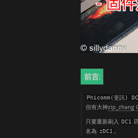
前言:
Phicomm(斐訊) D
但有大神
zip_zhang
只要重新刷入
DC1
名為
。
zDC1