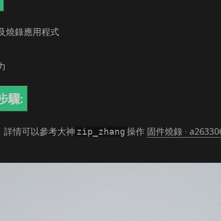
及燒錄應用程式
力
步驟:
，詳情可以參考大神
操作
固件燒錄 · a2633063
zip_zhang