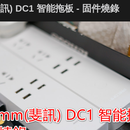
斐訊) DC1 智能拖板 - 固件燒錄