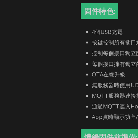
固件特色:
4個USB充電
按鍵控制所有插口
控制每個接口獨立
每個接口擁有獨立
OTA在線升級
無服務器時使用UD
MQTT服務器連接
通過MQTT連入Home
App實時顯示功率
燒錄固件前準備: