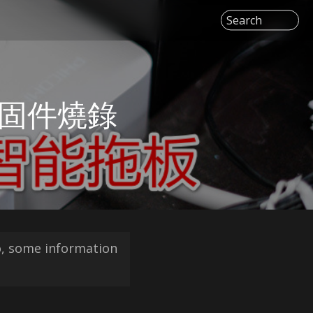
Search
- 固件燒錄
go, some information