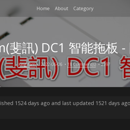
Home
About
Category
mm(斐訊) DC1 智能拖板 
King Tam
•
2022-06-06
•
18 Comment(s)
•
2597
blished 1524 days ago and last updated 1521 days a