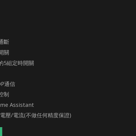
通斷
開關
的5組定時開關
P通信
控制
 Assistant
/電壓/電流(不做任何精度保證)