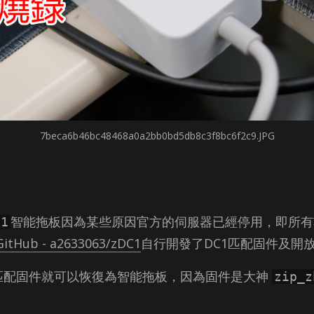
7beca6b46bc48468a0a2bb0bd5db8c3f8bc6f2c9.JPG
智能拖板因為某些原因官方的伺服器已經停用，即所有功
C1
GitHub - a2633063/zDC1
自行開發了DC1匹配固件及開
匹配固件就可以恢復為智能拖板，因為固件是大神
zip_z