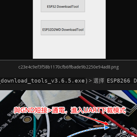
c23e4c9ef3f58b1170cfb6ffbade9b2250e94ad8.png
) > 選擇
_download_tools_v3.6.5.exe
ESP8266 D